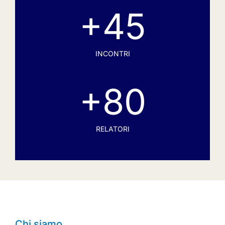
+
45
INCONTRI
+
80
RELATORI
Chi siamo