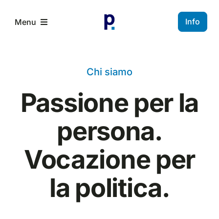
Salta
al
Info
Menu
contenuto
Home
Chi siamo
Chi siamo
Passione per la
persona.
Edizioni
Vocazione per
Incontri
la politica.
Ospiti